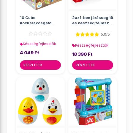
10 Cube
2az1-ben járássegítő
Kockarakosgató
és készség fejlesztő
játék - Farm
asztal
5.0/5
Készségfejlesztők
Készségfejlesztők
4 049 Ft
18 390 Ft
RÉSZLETEK
RÉSZLETEK