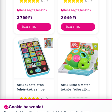
hanggal t�...
5.0/5
5.0/5
Készségfejlesztők
Készségfejlesztők
3 799 Ft
2 949 Ft
RÉSZLETEK
RÉSZLETEK
ABC okostelefon
ABC Slide n Match
fehér-kék színben
teknős fejlesztő
fénnyel és hanggal
játék - Simba Toys
13...
5.0/5
Cookie használat
Készségfejlesztők
Készségfejlesztők