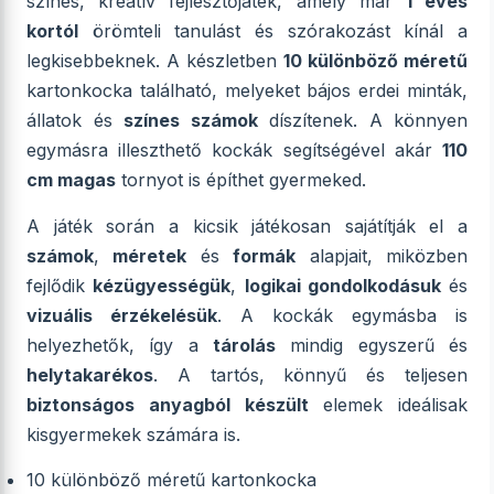
színes, kreatív fejlesztőjáték, amely már
1 éves
kortól
örömteli tanulást és szórakozást kínál a
legkisebbeknek. A készletben
10 különböző méretű
kartonkocka található, melyeket bájos erdei minták,
állatok és
színes számok
díszítenek. A könnyen
egymásra illeszthető kockák segítségével akár
110
cm magas
tornyot is építhet gyermeked.
A játék során a kicsik játékosan sajátítják el a
számok
,
méretek
és
formák
alapjait, miközben
fejlődik
kézügyességük
,
logikai gondolkodásuk
és
vizuális érzékelésük
. A kockák egymásba is
helyezhetők, így a
tárolás
mindig egyszerű és
helytakarékos
. A tartós, könnyű és teljesen
biztonságos anyagból készült
elemek ideálisak
kisgyermekek számára is.
10 különböző méretű kartonkocka