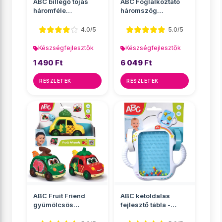
ABC billegő tojás
ABC Foglalkoztató
háromféle
háromszög
változatban - Simba
20x17x18cm - Simba
Toys
Toys
4.0/5
5.0/5
Készségfejlesztők
Készségfejlesztők
1 490 Ft
6 049 Ft
RÉSZLETEK
RÉSZLETEK
ABC Fruit Friend
ABC kétoldalas
gyümölcsös
fejlesztő tábla -
lendkerekes autók
Simba Toys