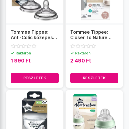
Tommee Tippee:
Tommee Tippee:
Anti-Colic közepes
Closer To Nature
folyású etetőcumi (3
átlátszó cumisüveg
hó+) 2 db
150ml (0 hó+)
✓
✓
Raktáron
Raktáron
1 990 Ft
2 490 Ft
RÉSZLETEK
RÉSZLETEK