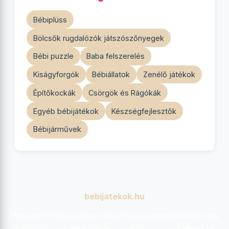
Bébiplüss
Bölcsők rugdalózók játszószőnyegek
Bébi puzzle
Baba felszerelés
Kiságyforgók
Bébiállatok
Zenélő játékok
Építőkockák
Csörgök és Rágókák
Egyéb bébijátékok
Készségfejlesztők
Bébijárművek
bebijatekok.hu
Minőségi és biztonságos baba- és kisgyermekjátékok nagy
választékban a bebijatekok.hu webáruházban. Fedezd fel