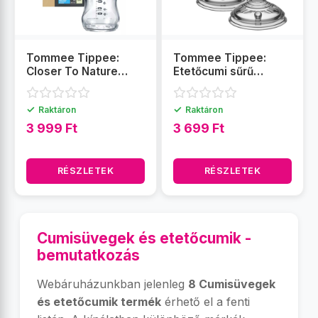
Tommee Tippee:
Tommee Tippee:
Closer To Nature
Etetőcumi sűrű
átlátszó üveg
ételekhez (6 hó+)
cumisüveg 250ml (0
✓
✓
Raktáron
Raktáron
hó+)
3 999 Ft
3 699 Ft
RÉSZLETEK
RÉSZLETEK
Cumisüvegek és etetőcumik -
bemutatkozás
Webáruházunkban jelenleg
8 Cumisüvegek
és etetőcumik termék
érhető el a fenti