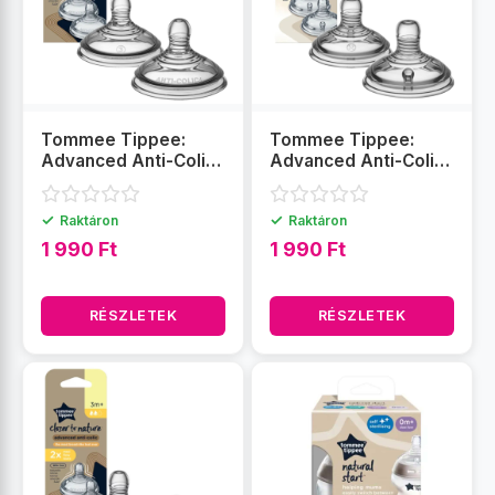
Tommee Tippee:
Tommee Tippee:
Advanced Anti-Colic
Advanced Anti-Colic
gyors folyású
Vari Flow etetőcumi
etetőcumi (6 hó+) 2
(0 hó+)
✓
✓
Raktáron
Raktáron
db
1 990 Ft
1 990 Ft
RÉSZLETEK
RÉSZLETEK