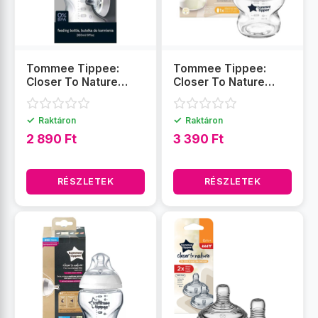
Tommee Tippee:
Tommee Tippee:
Closer To Nature
Closer To Nature
átlátszó cumisüveg
átlátszó üveg
260ml (0 hó+)
cumisüveg 150ml (0
✓
✓
Raktáron
Raktáron
hó+)
2 890 Ft
3 390 Ft
RÉSZLETEK
RÉSZLETEK