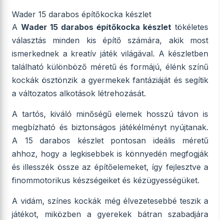
Wader 15 darabos építőkocka készlet
A
Wader 15 darabos építőkocka készlet
tökéletes
választás minden kis építő számára, akik most
ismerkednek a kreatív játék világával. A készletben
található különböző méretű és formájú, élénk színű
kockák ösztönzik a gyermekek fantáziáját és segítik
a változatos alkotások létrehozását.
A tartós, kiváló minőségű elemek hosszú távon is
megbízható és biztonságos játékélményt nyújtanak.
A 15 darabos készlet pontosan ideális méretű
ahhoz, hogy a legkisebbek is könnyedén megfogják
és illesszék össze az építőelemeket, így fejlesztve a
finommotorikus készségeiket és kézügyességüket.
A vidám, színes kockák még élvezetesebbé teszik a
játékot, miközben a gyerekek bátran szabadjára