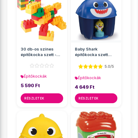
30 db-os színes
Baby Shark
építőkocka szett -
építőkocka szett
Wader
figurával többféle
változ...
5.0/5
Építőkockák
Építőkockák
5 590 Ft
4 649 Ft
RÉSZLETEK
RÉSZLETEK