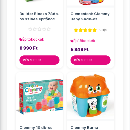
Builder Blocks 78db-
Clementoni: Clemmy
os színes építőkocka
Baby 24db-os
szett - Wader
építőkocka szett
5.0/5
Építőkockák
Építőkockák
8 990 Ft
5 849 Ft
RÉSZLETEK
RÉSZLETEK
Clemmy 10 db-os
Clemmy Barna