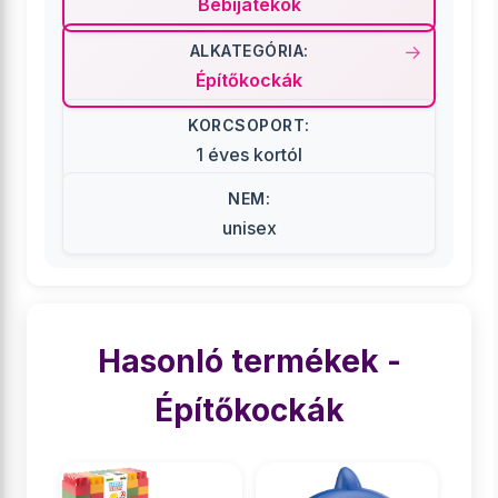
Bébijátékok
ALKATEGÓRIA:
Építőkockák
KORCSOPORT:
1 éves kortól
NEM:
unisex
Hasonló termékek -
Építőkockák