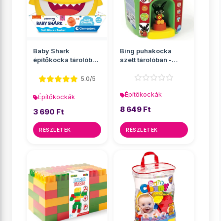
Baby Shark
Bing puhakocka
építőkocka tárolóban
szett tárolóban -
- Clementoni
Clementoni
5.0/5
Építőkockák
Építőkockák
8 649 Ft
3 690 Ft
RÉSZLETEK
RÉSZLETEK