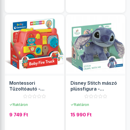
RÉSZLETEK
RÉSZLETEK
Montessori
Disney Stitch mászó
Tűzoltóautó -
plüssfigura -
Clementoni baby
Clementoni
✓
✓
Raktáron
Raktáron
9 749 Ft
15 990 Ft
RÉSZLETEK
RÉSZLETEK