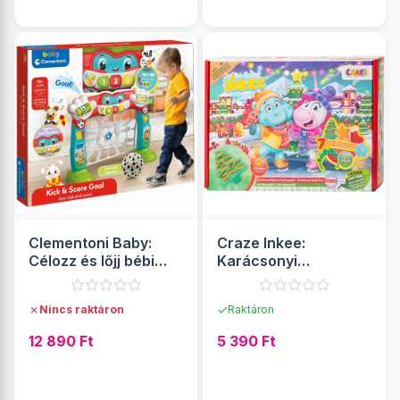
Clementoni Baby:
Craze Inkee:
Célozz és lőjj bébi
Karácsonyi
focikapu hanggal
fürdőjáték szett
✗
✓
Nincs raktáron
Raktáron
12 890 Ft
5 390 Ft
RÉSZLETEK
RÉSZLETEK