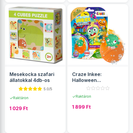
Mesekocka szafari
Craze Inkee:
állatokkal 4db-os
Halloween
fürdőbomba
5.0/5
meglepetéssel
✓
Raktáron
✓
Raktáron
1 899 Ft
1 029 Ft
RÉSZLETEK
RÉSZLETEK