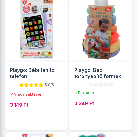
Playgo: Bébi tanító
Playgo: Bébi
telefon
toronyépítő formák
5.0/5
✓
Raktáron
✗
Nincs raktáron
3 349 Ft
3 149 Ft
RÉSZLETEK
RÉSZLETEK