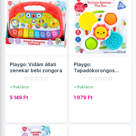
Playgo: Vidám állati
Playgo:
zenekar bébi zongora
Tapadókorongos
forgó napocska
bébijáték
✓
✓
Raktáron
Raktáron
5 149 Ft
1 979 Ft
RÉSZLETEK
RÉSZLETEK