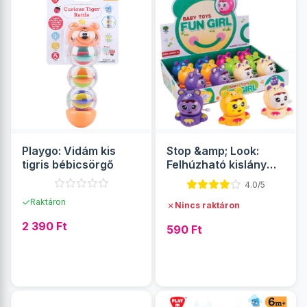
Playgo: Vidám kis
Stop &amp; Look:
tigris bébicsörgő
Felhúzható kislány
többféle változatban
4.0/5
✓
Raktáron
✗
Nincs raktáron
2 390 Ft
590 Ft
RÉSZLETEK
RÉSZLETEK