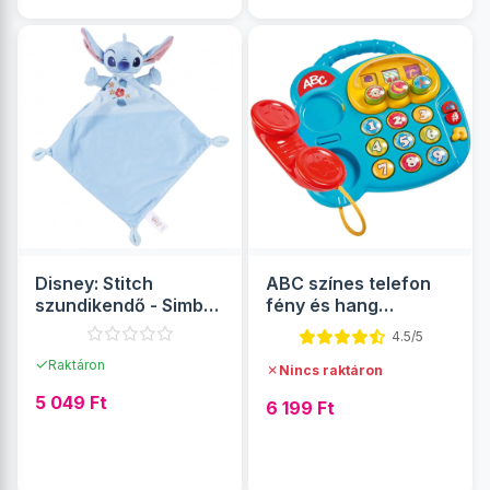
Disney: Stitch
ABC színes telefon
szundikendő - Simba
fény és hang
Toys
effektekkel - Simba
4.5/5
Toys
✓
Raktáron
✗
Nincs raktáron
5 049 Ft
6 199 Ft
RÉSZLETEK
RÉSZLETEK