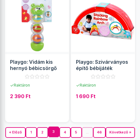
Playgo: Vidám kis
Playgo: Szivárványos
hernyó bébicsörgő
építő bébijáték
✓
✓
Raktáron
Raktáron
2 390 Ft
1 690 Ft
RÉSZLETEK
RÉSZLETEK
3
« Előző
1
2
4
5
...
46
Következő »