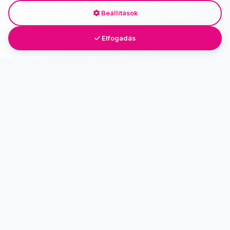
Beállítások
Elfogadás
bebijatekok.hu
Minőségi és biztonságos baba- és kisgyermekjátékok nagy
választékban a bebijatekok.hu webáruházban. Fedezd fel
fejlesztő és szórakoztató játékainkat már újszülött kortól!
Facebook
Instagram
YouTube
Linkek
Főoldal
Kapcsolat
Kapcsolat