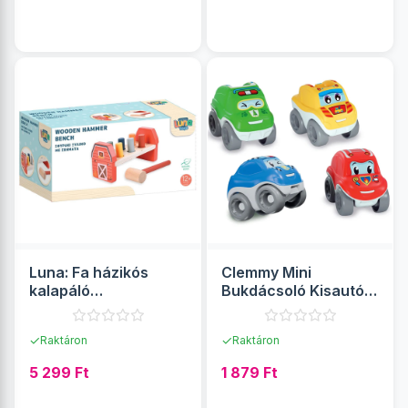
RÉSZLETEK
RÉSZLETEK
Luna: Fa házikós
Clemmy Mini
kalapáló
Bukdácsoló Kisautó
készségfejlesztő
többféle változatban
játék
1db - Clementoni
✓
✓
Raktáron
Raktáron
5 299 Ft
1 879 Ft