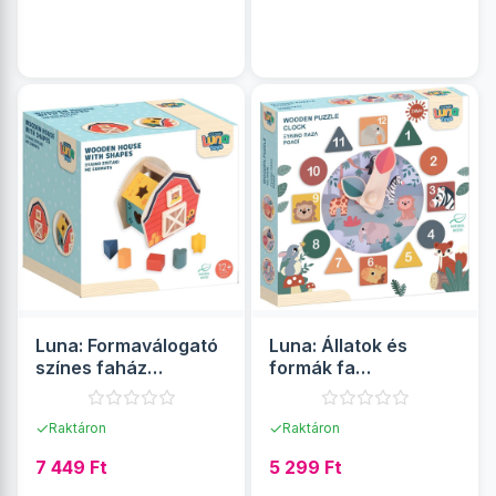
RÉSZLETEK
RÉSZLETEK
Luna: Formaválogató
Luna: Állatok és
színes faház
formák fa
készségfejlesztő
formaillesztő óra
játék
készségfejlesztő
✓
✓
Raktáron
Raktáron
játék
7 449 Ft
5 299 Ft