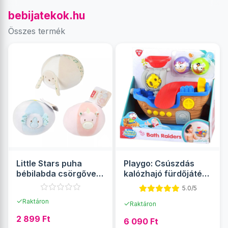
bebijatekok.hu
Összes termék
Little Stars puha
Playgo: Csúszdás
bébilabda csörgővel
kalózhajó fürdőjáték
többféle 1db
kiegészítőkkel
5.0/5
✓
Raktáron
✓
Raktáron
2 899 Ft
6 090 Ft