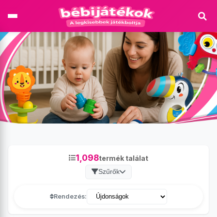
1,098
termék találat
Szűrők
Rendezés: