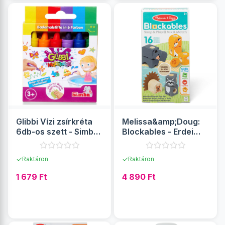
Glibbi Vízi zsírkréta
Melissa&amp;Doug:
6db-os szett - Simba
Blockables - Erdei
Toys
állatok fa játékszett -
Spin master
✓
✓
Raktáron
Raktáron
1 679 Ft
4 890 Ft
RÉSZLETEK
RÉSZLETEK