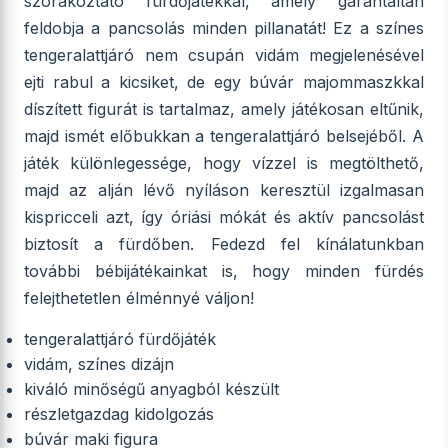
szórakoztató fürdőjátékkal, amely garantáltan
feldobja a pancsolás minden pillanatát! Ez a színes
tengeralattjáró nem csupán vidám megjelenésével
ejti rabul a kicsiket, de egy búvár majommaszkkal
díszített figurát is tartalmaz, amely játékosan eltűnik,
majd ismét előbukkan a tengeralattjáró belsejéből. A
játék különlegessége, hogy vízzel is megtölthető,
majd az alján lévő nyíláson keresztül izgalmasan
kispricceli azt, így óriási mókát és aktív pancsolást
biztosít a fürdőben. Fedezd fel kínálatunkban
további bébijátékainkat is, hogy minden fürdés
felejthetetlen élménnyé váljon!
tengeralattjáró fürdőjáték
vidám, színes dizájn
kiváló minőségű anyagból készült
részletgazdag kidolgozás
búvár maki figura