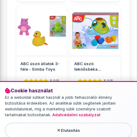
ABC úszó állatok 3-
ABC úszó
féle - Simba Toys
teknősbéka
formaválogatós
kockákkal - Simba ...
5.0/5
5.0/5
Cookie használat
Fürdőjátékok
Fürdőjátékok
Ez a weboldal sütiket használ a jobb felhasználói élmény
2 049 Ft
3 849 Ft
biztosítása érdekében. Az analitikai sütik segítenek javítani
weboldalunkat, míg a marketing sütik személyre szabott
RÉSZLETEK
RÉSZLETEK
tartalmakat biztosítanak.
Adatvédelmi szabályzat
Elutasítás