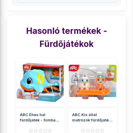
Hasonló termékek -
Fürdőjátékok
ABC Éhes hal
ABC Kis állat
fürdőjáték - Simba
matrózok fürdőjáték
Toys
- Simba Toys