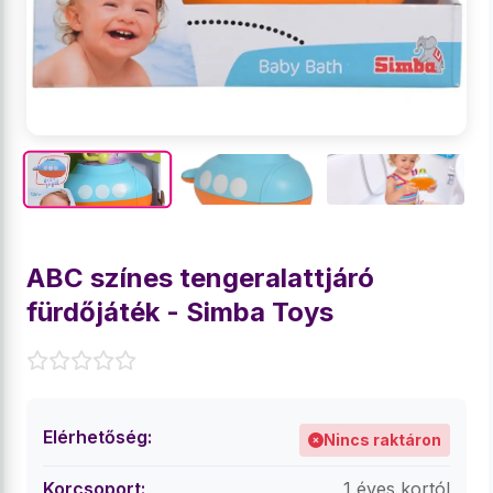
ABC színes tengeralattjáró
fürdőjáték - Simba Toys
Elérhetőség:
Nincs raktáron
Korcsoport:
1 éves kortól