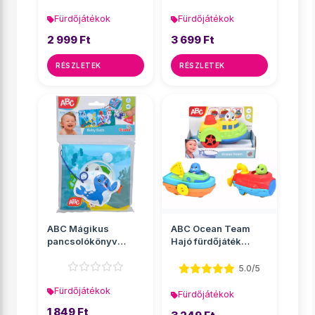
Fürdőjátékok
Fürdőjátékok
2 999 Ft
3 699 Ft
RÉSZLETEK
RÉSZLETEK
ABC Mágikus
ABC Ocean Team
pancsolókönyv
Hajó fürdőjáték
fürdőjáték - Simba
állatokkal többféle
Toys
v...
5.0/5
Fürdőjátékok
Fürdőjátékok
1 849 Ft