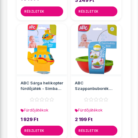
3 249 Ft
RÉSZLETEK
RÉSZLETEK
ABC Sárga helikopter
ABC
fürdőjáték - Simba
Szappanbuborék
Toys
csónak fürdőjáték -
Simba Toys
Fürdőjátékok
Fürdőjátékok
1 929 Ft
2 199 Ft
RÉSZLETEK
RÉSZLETEK