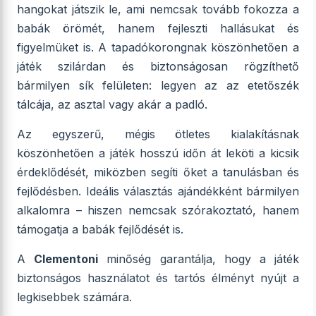
hangokat játszik le, ami nemcsak tovább fokozza a
babák örömét, hanem fejleszti hallásukat és
figyelmüket is. A tapadókorongnak köszönhetően a
játék szilárdan és biztonságosan rögzíthető
bármilyen sík felületen: legyen az az etetőszék
tálcája, az asztal vagy akár a padló.
Az egyszerű, mégis ötletes kialakításnak
köszönhetően a játék hosszú időn át leköti a kicsik
érdeklődését, miközben segíti őket a tanulásban és
fejlődésben. Ideális választás ajándékként bármilyen
alkalomra – hiszen nemcsak szórakoztató, hanem
támogatja a babák fejlődését is.
A
Clementoni
minőség garantálja, hogy a játék
biztonságos használatot és tartós élményt nyújt a
legkisebbek számára.