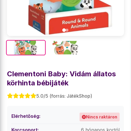
Clementoni Baby: Vidám állatos
körhinta bébijáték
5.0/5 (forrás: JátékShop)
Elérhetőség:
Nincs raktáron
Korcsoport:
6 hónapos kortól