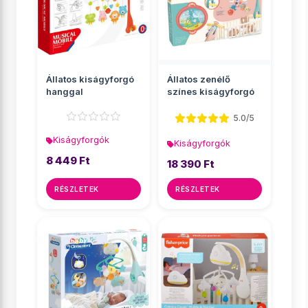
Állatos kiságyforgó
Állatos zenélő
hanggal
színes kiságyforgó
5.0/5
Kiságyforgók
Kiságyforgók
8 449 Ft
18 390 Ft
RÉSZLETEK
RÉSZLETEK