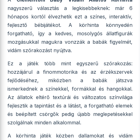
nagyszerű választás a legkisebbeknek: már 6
hónapos kortól élvezhetik ezt a színes, interaktív,
fejlesztő bébijátékot. A körhinta könnyedén
forgatható, így a kedves, mosolygós állatfigurák
mozgásukkal magukra vonzzák a babák figyelmét,
vidám szórakozást nyújtva.
Ez a játék több mint egyszerű szórakozás:
hozzájárul a finommotorika és az érzékszervek
fejlődéséhez, miközben a babák játszva
ismerkednek a színekkel, formákkal és hangokkal.
Az állatok eltérő textúrái és változatos színvilága
fejlesztik a tapintást és a látást, a forgatható elemek
és beépített csörgők pedig újabb meglepetésekkel
szolgálnak minden alkalommal.
A körhinta játék közben dallamokat és vidám