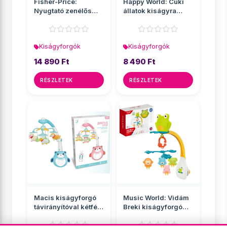
Fisher-Price:
Happy World: Cuki
Nyugtató zenélős
állatok kiságyra
égbolt kiságyforgó -
rögzíthető játékh�...
Ma...
Kiságyforgók
Kiságyforgók
14 890 Ft
8 490 Ft
RÉSZLETEK
RÉSZLETEK
Macis kiságyforgó
Music World: Vidám
távirányítóval kétféle
Breki kiságyforgó
változatba...
hanggal