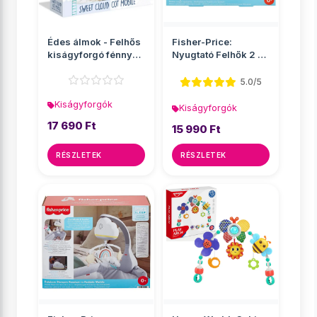
Édes álmok - Felhős
Fisher-Price:
kiságyforgó fénnyel
Nyugtató Felhők 2 az
és hanggal - ...
1-ben kiságyforgó
fé...
5.0/5
Kiságyforgók
Kiságyforgók
17 690 Ft
15 990 Ft
RÉSZLETEK
RÉSZLETEK