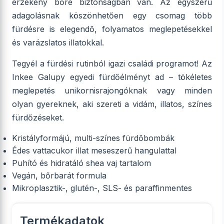
érzékeny bőre biztonságban van. Az egyszerű
adagolásnak köszönhetően egy csomag több
fürdésre is elegendő, folyamatos meglepetésekkel
és varázslatos illatokkal.
Tegyél a fürdési rutinból igazi családi programot! Az
Inkee Galupy egyedi fürdőélményt ad – tökéletes
meglepetés unikornisrajongóknak vagy minden
olyan gyereknek, aki szereti a vidám, illatos, színes
fürdőzéseket.
Kristályformájú, multi-színes fürdőbombák
Édes vattacukor illat meseszerű hangulattal
Puhító és hidratáló shea vaj tartalom
Vegán, bőrbarát formula
Mikroplasztik-, glutén-, SLS- és paraffinmentes
Termékadatok