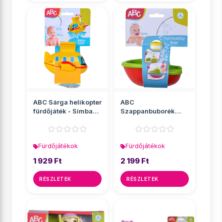
ABC Sárga helikopter
ABC
fürdőjáték - Simba
Szappanbuborék
Toys
csónak fürdőjáték -
Simba Toys
Fürdőjátékok
Fürdőjátékok
1 929 Ft
2 199 Ft
RÉSZLETEK
RÉSZLETEK