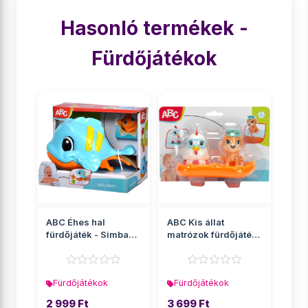
Hasonló termékek -
Fürdőjátékok
ABC Éhes hal
ABC Kis állat
fürdőjáték - Simba
matrózok fürdőjáték
Toys
- Simba Toys
Fürdőjátékok
Fürdőjátékok
2 999 Ft
3 699 Ft