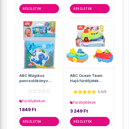
RÉSZLETEK
RÉSZLETEK
ABC Mágikus
ABC Ocean Team
pancsolókönyv
Hajó fürdőjáték
fürdőjáték - Simba
állatokkal többféle
Toys
v...
5.0/5
Fürdőjátékok
Fürdőjátékok
1 849 Ft
3 249 Ft
RÉSZLETEK
RÉSZLETEK