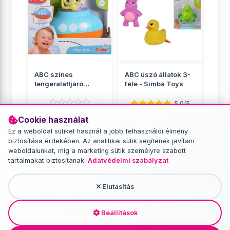
ABC színes
ABC úszó állatok 3-
tengeralattjáró
féle - Simba Toys
fürdőjáték - Simba
Toys
5.0/5
Cookie használat
Fürdőjátékok
Fürdőjátékok
Ez a weboldal sütiket használ a jobb felhasználói élmény
3 849 Ft
2 049 Ft
biztosítása érdekében. Az analitikai sütik segítenek javítani
weboldalunkat, míg a marketing sütik személyre szabott
RÉSZLETEK
RÉSZLETEK
tartalmakat biztosítanak.
Adatvédelmi szabályzat
Elutasítás
További termékek - Fürdőjátékok
Beállítások