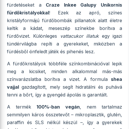
fürdetéseket a
Craze Inkee Galupy Unikornis
fürdőkristályokkal
! Ezek az apró, színes
kristályformájú fürdőbombák pillanatok alatt életre
keltik a kádat, meseszép színekbe borítva a
fürdővizet. Különleges
vattacukor illatuk
egy igazi
tündérvilágba repíti a gyerekeket, miközben a
fürdésből önfeledt játék és pihenés lesz.
A fürdőkristályok többféle színkombinációval lepik
meg a kicsiket, minden alkalommal más-más
színvarázslatba borítva a vizet. A formula
shea
vajjal
gazdagított, mely segít hidratálni és puhává
tenni a bőrt, így a gyengéd ápolás is garantált.
A termék
100%-ban vegán
, nem tartalmaz
semmilyen káros összetevőt – mikroplasztik, glutén,
paraffin és SLS nélkül készül –, így a gyerekek