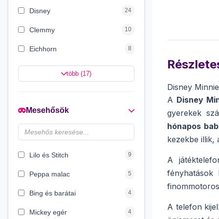
Disney
24
Clemmy
10
Eichhorn
8
Részletes
Nicotoy
8
több (17)
Disney Minnie
Carotina
8
A
Disney Min
Smoby
4
Mesehősök
gyerekek szá
Dino World
4
hónapos bab
kezekbe illik,
Music Toys
4
Lilo és Stitch
9
A játéktele
fényhatások 
Peppa malac
5
finommotoros 
Bing és barátai
4
A telefon kij
Mickey egér
4