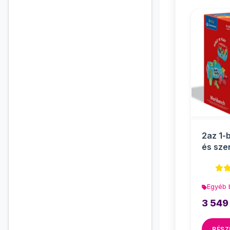
2az 1-
és sze
szersz
Cle...
Egyéb 
3 549
RÉSZ