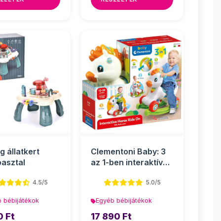
g állatkert
Clementoni Baby: 3
óasztal
az 1-ben interaktív
hinta póni
4.5/5
5.0/5
 bébijátékok
Egyéb bébijátékok
0 Ft
17 890 Ft