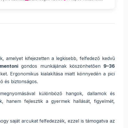
k, amelyet kifejezetten a legkisebb, felfedező kedvű
ementoni
gondos munkájának köszönhetően
9–36
iket. Ergonomikus kialakítása miatt könnyedén a pici
ró és biztonságos.
 megnyomásával különböző hangok, dallamok és
 hanem fejlesztik a gyermek hallását, figyelmét,
hogy saját arcukat felfedezzék, ezzel is támogatva az