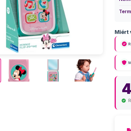
Term
Miért 
R
M
4
R