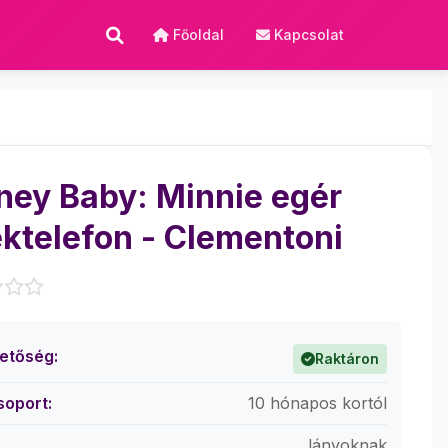
Főoldal
Kapcsolat
ney Baby: Minnie egér
éktelefon - Clementoni
hetőség:
Raktáron
soport:
10 hónapos kortól
lányoknak