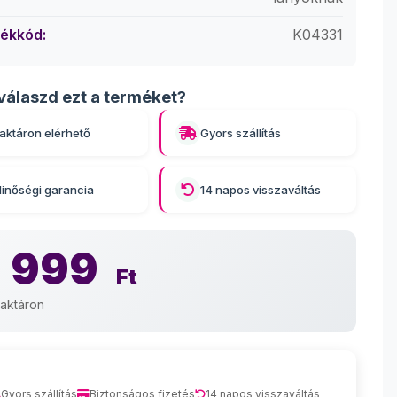
ékkód:
K04331
válaszd ezt a terméket?
aktáron elérhető
Gyors szállítás
inőségi garancia
14 napos visszaváltás
 999
Ft
aktáron
Gyors szállítás
Biztonságos fizetés
14 napos visszaváltás