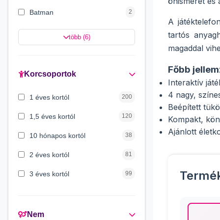
önismeret és a
Batman
2
A játéktelefo
Hello Kitty
2
tartós anyag
több (6)
magaddal vihe
Minnie egér
2
Főbb jellem
Spongya Bob
2
Korcsoportok
Interaktív já
Mancs őrjárat
2
4 nagy, színe
1 éves kortól
200
Beépített tük
Disney hercegnők
1
1,5 éves kortól
120
Kompakt, könn
Ajánlott élet
10 hónapos kortól
38
2 éves kortól
81
Termé
3 éves kortól
99
3 hónapos kortól
72
4 éves kortól
6
Nem