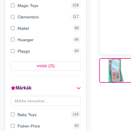
Magic Toys
159
Clementoni
117
Mattel
89
Huanger
84
Playgo
84
Magyar Gyártó
76
több (25)
Simba Toys
59
Craze
43
Márkák
Luna
33
Quercetti
27
Baby Toys
126
Fisher-Price
93