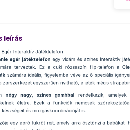
 leírás
 Egér Interaktív Játéktelefon
nie egér játéktelefon
egy vidám és színes interaktív játé
mára terveztek. Ez a cuki rózsaszín flip-telefon a
Cl
ák
számára ideális, figyelembe véve az ő speciális igénye
 a zárszerkezet egyszerűen nyitható, a játék mégis strapabí
fon
négy nagy, színes gombbal
rendelkezik, amelyek
kelnek életre. Ezek a funkciók nemcsak szórakoztatóak,
készségeit és mozgáskoordinációját is.
elzője egy apró tükröt rejt, amely arra ösztönzi a babákat, 