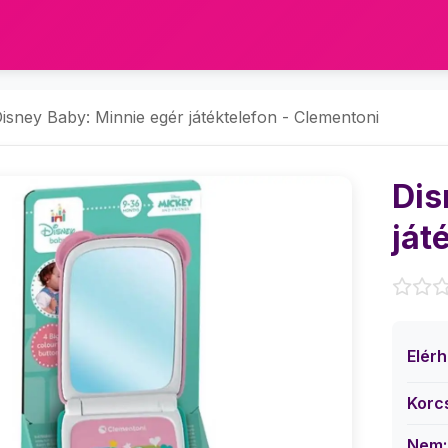
isney Baby: Minnie egér játéktelefon - Clementoni
Dis
ját
Elér
Korc
Nem: