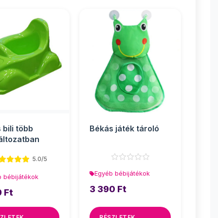
 bili több
Békás játék tároló
áltozatban
5.0/5
Egyéb bébijátékok
 bébijátékok
3 390 Ft
 Ft
ZLETEK
RÉSZLETEK