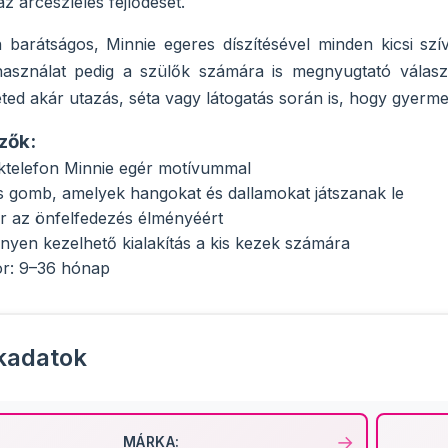
z arcészlelés fejlődését.
n barátságos, Minnie egeres díszítésével minden kicsi szív
használat pedig a szülők számára is megnyugtató választ
ted akár utazás, séta vagy látogatás során is, hogy gyerm
zők:
téktelefon Minnie egér motívummal
s gomb, amelyek hangokat és dallamokat játszanak le
ör az önfelfedezés élményéért
yen kezelhető kialakítás a kis kezek számára
kor: 9–36 hónap
kadatok
MÁRKA: