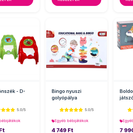
rónszék - D-
Bingo nyuszi
Boldo
golyópálya
játsz
5.0/5
5.0/5
bébijátékok
Egyéb bébijátékok
Egyéb
Ft
4 749 Ft
7 99