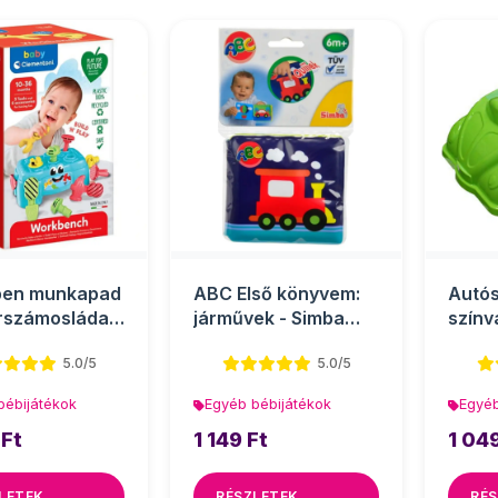
ben munkapad
ABC Első könyvem:
Autós
rszámosláda
járművek - Simba
színv
ámokkal -
Toys
5.0/5
5.0/5
bébijátékok
Egyéb bébijátékok
Egyéb
 Ft
1 149 Ft
1 049
LETEK
RÉSZLETEK
RÉS