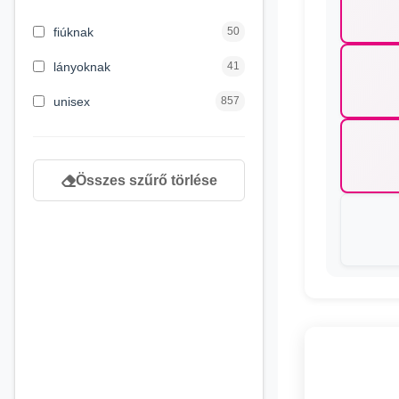
5 évess kortól
1
fiúknak
50
6 éves kortól
5
lányoknak
41
6 hónapos kortól
137
unisex
857
newborn
189
Összes szűrő törlése