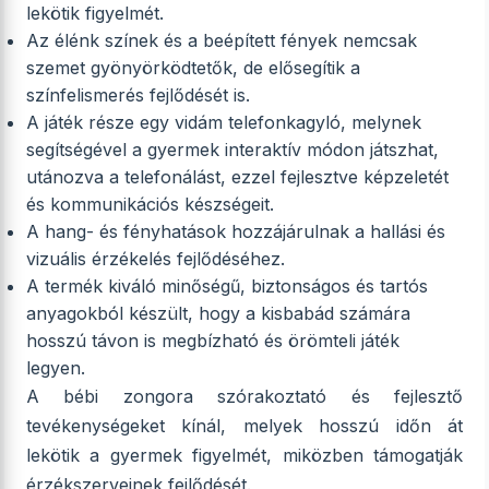
lekötik figyelmét.
Az élénk színek és a beépített fények nemcsak
szemet gyönyörködtetők, de elősegítik a
színfelismerés fejlődését is.
A játék része egy vidám telefonkagyló, melynek
segítségével a gyermek interaktív módon játszhat,
utánozva a telefonálást, ezzel fejlesztve képzeletét
és kommunikációs készségeit.
A hang- és fényhatások hozzájárulnak a hallási és
vizuális érzékelés fejlődéséhez.
A termék kiváló minőségű, biztonságos és tartós
anyagokból készült, hogy a kisbabád számára
hosszú távon is megbízható és örömteli játék
legyen.
A bébi zongora szórakoztató és fejlesztő
tevékenységeket kínál, melyek hosszú időn át
lekötik a gyermek figyelmét, miközben támogatják
érzékszerveinek fejlődését.