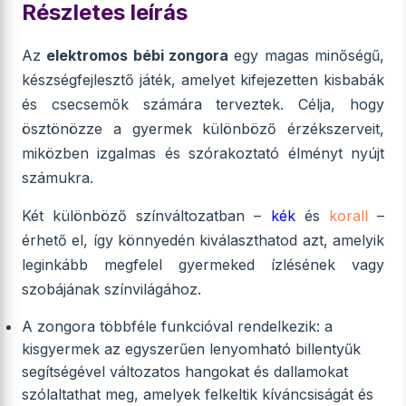
Részletes leírás
Az
elektromos bébi zongora
egy magas minőségű,
készségfejlesztő játék, amelyet kifejezetten kisbabák
és csecsemők számára terveztek. Célja, hogy
ösztönözze a gyermek különböző érzékszerveit,
miközben izgalmas és szórakoztató élményt nyújt
számukra.
Két különböző színváltozatban –
kék
és
korall
–
érhető el, így könnyedén kiválaszthatod azt, amelyik
leginkább megfelel gyermeked ízlésének vagy
szobájának színvilágához.
A zongora többféle funkcióval rendelkezik: a
kisgyermek az egyszerűen lenyomható billentyűk
segítségével változatos hangokat és dallamokat
szólaltathat meg, amelyek felkeltik kíváncsiságát és