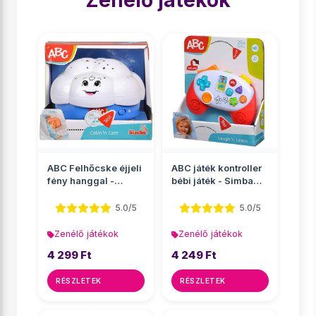
Zenélő játékok
ABC Felhőcske éjjeli
ABC játék kontroller
fény hanggal -
bébi játék - Simba
Simba Toys
Toys
5.0/5
5.0/5
Zenélő játékok
Zenélő játékok
4 299 Ft
4 249 Ft
RÉSZLETEK
RÉSZLETEK