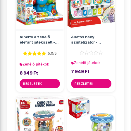
Alberto a zenélő
Állatos baby
elefánt játékszett -
szintetizátor -
Clementoni
Clementoni
5.0/5
Zenélő játékok
Zenélő játékok
7 949 Ft
8 949 Ft
RÉSZLETEK
RÉSZLETEK