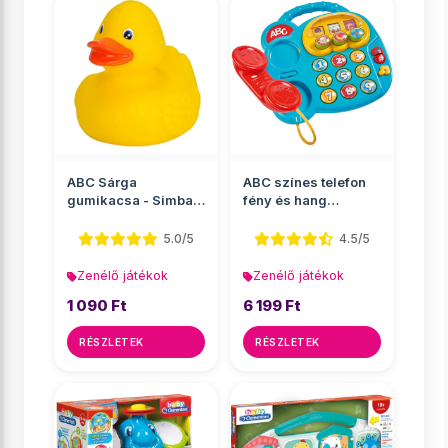
ABC Sárga
ABC színes telefon
gumikacsa - Simba
fény és hang
Toys
effektekkel - Simba
Toys
5.0/5
4.5/5
Zenélő játékok
Zenélő játékok
1 090 Ft
6 199 Ft
RÉSZLETEK
RÉSZLETEK