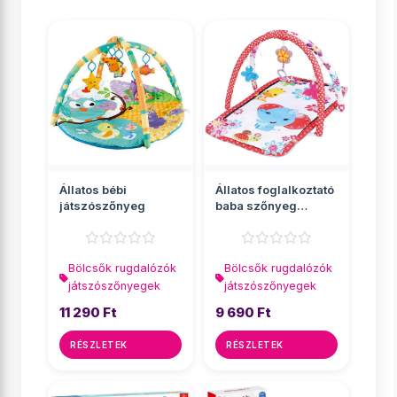
Állatos bébi
Állatos foglalkoztató
játszószőnyeg
baba szőnyeg
hanggal
Bölcsők rugdalózók
Bölcsők rugdalózók
játszószőnyegek
játszószőnyegek
11 290 Ft
9 690 Ft
RÉSZLETEK
RÉSZLETEK