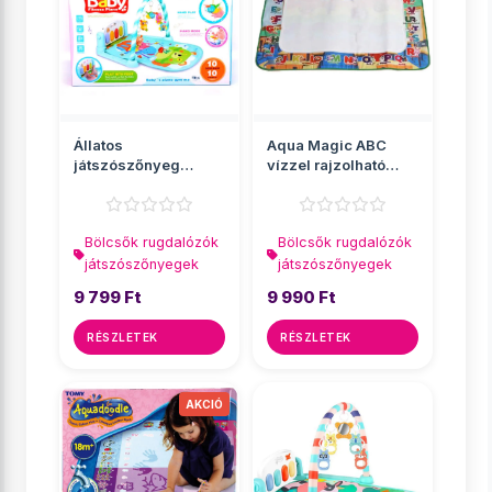
Állatos
Aqua Magic ABC
játszószőnyeg
vízzel rajzolható
beépített zongorával
játszószőnyeg
Bölcsők rugdalózók
Bölcsők rugdalózók
játszószőnyegek
játszószőnyegek
9 799 Ft
9 990 Ft
RÉSZLETEK
RÉSZLETEK