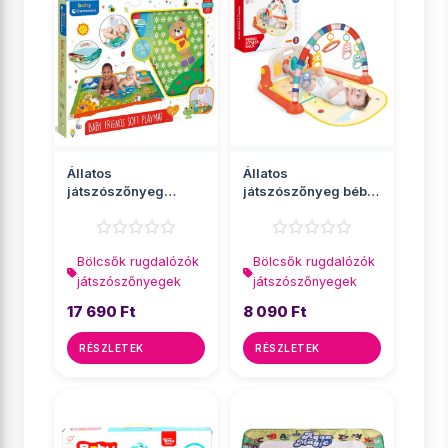
Állatos
Állatos
játszószőnyeg
játszószőnyeg bébi
135x90cm -
zongorával
Clementoni baby
40x75x58cm
Bölcsők rugdalózók
Bölcsők rugdalózók
játszószőnyegek
játszószőnyegek
17 690 Ft
8 090 Ft
RÉSZLETEK
RÉSZLETEK