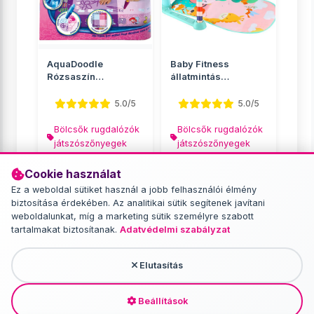
AquaDoodle
Baby Fitness
Rózsaszín
állatmintás
festőszőnyeg -
játszószőnyeg
Tomy
rugdosható zong...
5.0/5
5.0/5
Bölcsők rugdalózók
Bölcsők rugdalózók
játszószőnyegek
játszószőnyegek
16 890 Ft
9 790 Ft
Cookie használat
10 999 Ft
Ez a weboldal sütiket használ a jobb felhasználói élmény
biztosítása érdekében. Az analitikai sütik segítenek javítani
RÉSZLETEK
RÉSZLETEK
weboldalunkat, míg a marketing sütik személyre szabott
tartalmakat biztosítanak.
Adatvédelmi szabályzat
Elutasítás
További termékek - Bölcsők
rugdalózók játszószőnyegek
Beállítások