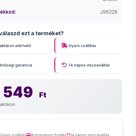
ékkód:
J96228
válaszd ezt a terméket?
aktáron elérhető
Gyors szállítás
inőségi garancia
14 napos visszaváltás
 549
Ft
aktáron
Gyors szállítás
Biztonságos fizetés
14 napos visszaváltás