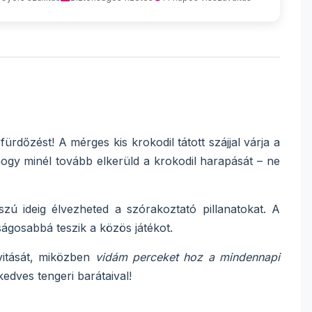
fürdőzést! A mérges kis krokodil tátott szájjal várja a
, hogy minél tovább elkerüld a krokodil harapását – ne
szú ideig élvezheted a szórakoztató pillanatokat. A
ágosabbá teszik a közös játékot.
ivitását, miközben
vidám perceket hoz a mindennapi
edves tengeri barátaival!