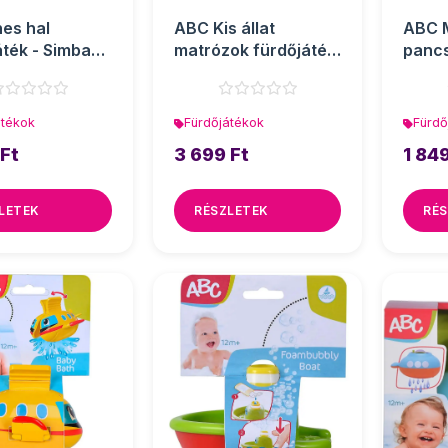
es hal
ABC Kis állat
ABC 
áték - Simba
matrózok fürdőjáték
panc
- Simba Toys
fürdő
Toys
átékok
Fürdőjátékok
Fürdő
 Ft
3 699 Ft
1 849
LETEK
RÉSZLETEK
RÉS