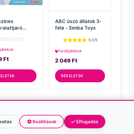
zínes
ABC úszó állatok 3-
ralattjáró
féle - Simba Toys
játék - Simba
5.0/5
játékok
Fürdőjátékok
9 Ft
2 049 Ft
ZLETEK
RÉSZLETEK
őjátékok
asítás
Beállítások
Elfogadás