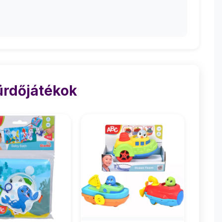
ürdőjátékok