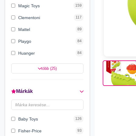
Magic Toys
159
Clementoni
117
Mattel
89
Playgo
84
Huanger
84
Magyar Gyártó
76
több (25)
Simba Toys
59
Craze
43
Márkák
Luna
33
Quercetti
27
Baby Toys
126
Fisher-Price
93