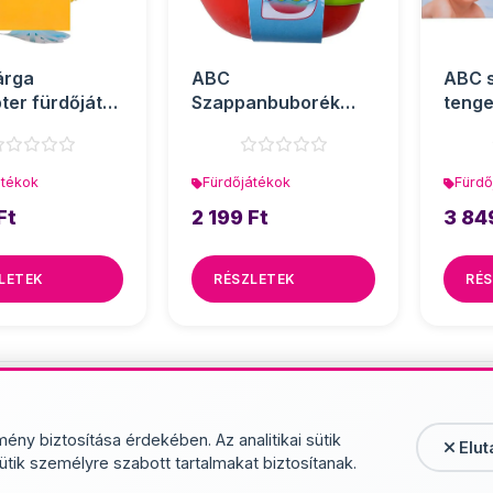
árga
ABC
ABC s
pter fürdőjáték
Szappanbuborék
tenge
a Toys
csónak fürdőjáték -
fürdő
Simba Toys
Toys
átékok
Fürdőjátékok
Fürdő
Ft
2 199 Ft
3 84
LETEK
RÉSZLETEK
RÉS
További termékek - Fürd
mény biztosítása érdekében. Az analitikai sütik
Elut
ütik személyre szabott tartalmakat biztosítanak.