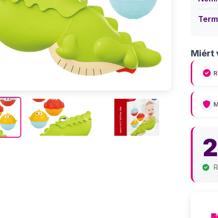
Term
Miért 
R
M
2
R