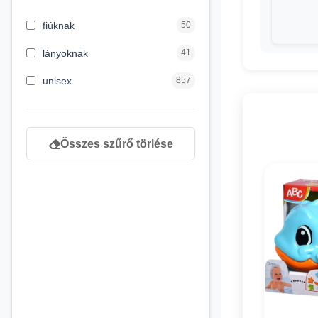
5 évess kortól
1
fiúknak
50
6 éves kortól
5
lányoknak
41
6 hónapos kortól
137
unisex
857
newborn
189
Összes szűrő törlése