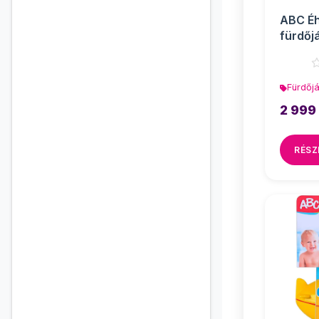
ABC Éh
fürdőj
Toys
Fürdőj
2 999
RÉSZ