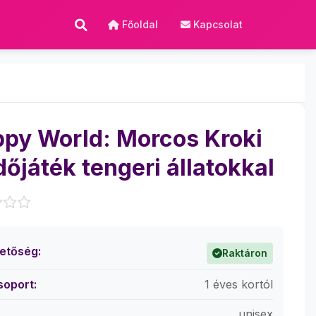
Főoldal
Kapcsolat
py World: Morcos Kroki
dőjáték tengeri állatokkal
hetőség:
Raktáron
soport:
1 éves kortól
unisex