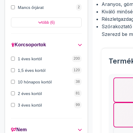
Aranyos, gömb
Mancs őrjárat
2
Kiváló minősé
Részletgazdag
Batman
2
több (6)
Szórakoztató 
Hello Kitty
2
Szerezd be mo
Minnie egér
2
Korcsoportok
Spongya Bob
2
1 éves kortól
200
Termé
Disney hercegnők
1
1,5 éves kortól
120
10 hónapos kortól
38
2 éves kortól
81
3 éves kortól
99
3 hónapos kortól
72
4 éves kortól
6
Nem