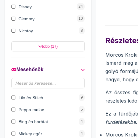
Disney
24
Clemmy
10
Nicotoy
8
Részletes
Carotina
8
több (17)
Morcos Kroki
Eichhorn
8
Ismerd meg 
Plush Toys
4
Mesehősök
golyó formájú 
Smoby
4
hagyd, hogy e
Dino World
4
Az összes f
Lilo és Stitch
9
részletes kid
Peppa malac
5
Ez a fürdőját
fürdetésekbe
Bing és barátai
4
Mickey egér
4
Morcos Kroki 