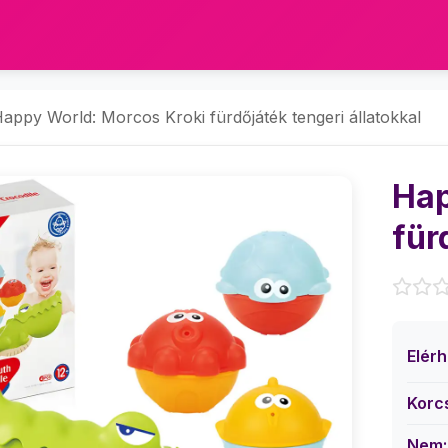
appy World: Morcos Kroki fürdőjáték tengeri állatokkal
Hap
für
Elér
Korc
Nem: