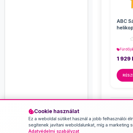
ABC S
heliko
- Simb
Fürdőj
1 929 
RÉSZ
Cookie használat
Ez a weboldal sütiket használ a jobb felhasználói él
segítenek javítani weboldalunkat, míg a marketing s
Adatvédelmi szabályzat