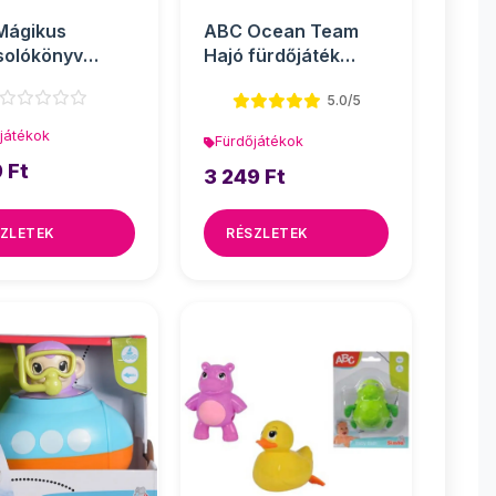
Mágikus
ABC Ocean Team
solókönyv
Hajó fürdőjáték
játék - Simba
állatokkal többféle
5.0/5
v...
játékok
Fürdőjátékok
 Ft
3 249 Ft
ZLETEK
RÉSZLETEK