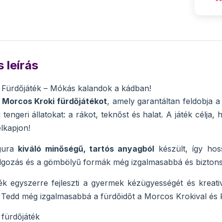
 leírás
 Fürdőjáték – Mókás kalandok a kádban!
a
Morcos Kroki fürdőjátékot
, amely garantáltan feldobja a 
tengeri állatokat: a rákot, teknőst és halat. A játék célja
lkapjon!
igura
kiváló minőségű, tartós anyagból
készült, így hos
olgozás és a gömbölyű formák még izgalmasabbá és biztons
ék egyszerre fejleszti a gyermek kézügyességét és kreat
. Tedd még izgalmasabbá a fürdőidőt a Morcos Krokival és k
fürdőjáték