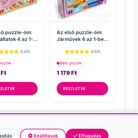
ső puzzle-öm:
Az első puzzle-öm:
állatok 4 az 1-
Járművek 4 az 1-ben
aby puzzle
baby puzzle
5.0/5
5.0/5
puzzle
Bébi puzzle
 Ft
1 179 Ft
ZLETEK
RÉSZLETEK
 puzzle
asítás
Beállítások
Elfogadás