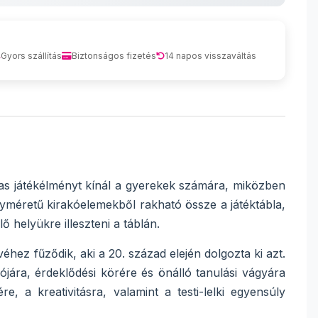
Gyors szállítás
Biztonságos fizetés
14 napos visszaváltás
as játékélményt kínál a gyerekek számára, miközben
yméretű kirakóelemekből rakható össze a játéktábla,
 helyükre illeszteni a táblán.
ez fűződik, aki a 20. század elején dolgozta ki azt.
jára, érdeklődési körére és önálló tanulási vágyára
e, a kreativitásra, valamint a testi-lelki egyensúly