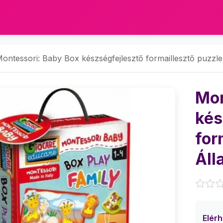
ontessori: Baby Box készségfejlesztő formaillesztő puzzle -
Mon
kés
for
Áll
Elér