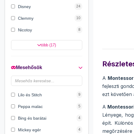
Disney
24
Clemmy
10
Nicotoy
8
Carotina
8
több (17)
Eichhorn
8
Részletes
Plush Toys
4
Mesehősök
Smoby
4
A
Montessori
fejleszti gon
Dino World
4
ezt követően a
Lilo és Stitch
9
A
Montessor
Peppa malac
5
Lényege, hogy
Bing és barátai
4
épít. Különös
Mickey egér
4
megőrzésére 