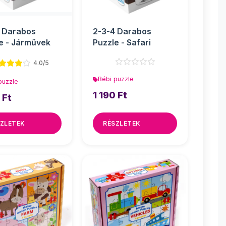
 Darabos
2-3-4 Darabos
e - Járművek
Puzzle - Safari
4.0/5
Bébi puzzle
puzzle
1 190 Ft
 Ft
ZLETEK
RÉSZLETEK