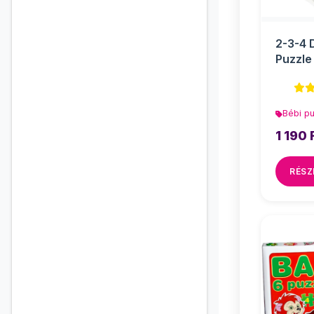
2-3-4 
Puzzle 
Bébi p
1 190 
RÉSZ