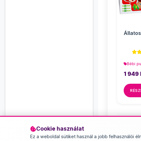
Állato
Bébi p
1 949 
RÉSZ
Cookie használat
Ez a weboldal sütiket használ a jobb felhasználói él