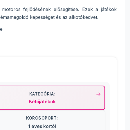
 motoros fejlődésének elősegítése. Ezek a játékok
lémamegoldó képességet és az alkotókedvet.
le
KATEGÓRIA:
Bébijátékok
KORCSOPORT:
1 éves kortól