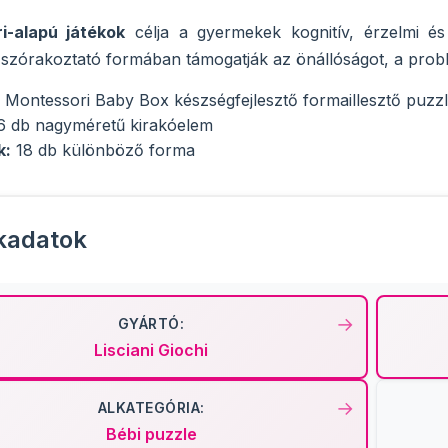
i-alapú játékok
célja a gyermekek kognitív, érzelmi és
szórakoztató formában támogatják az önállóságot, a prob
Montessori Baby Box készségfejlesztő formaillesztő puzz
 db nagyméretű kirakóelem
k:
18 db különböző forma
kadatok
GYÁRTÓ:
Lisciani Giochi
ALKATEGÓRIA:
Bébi puzzle