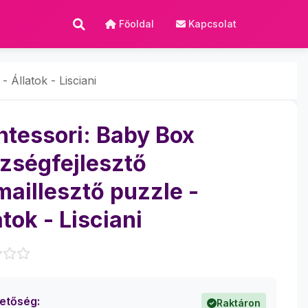
Főoldal
Kapcsolat
 Állatok - Lisciani
tessori: Baby Box
zségfejlesztő
maillesztő puzzle -
atok - Lisciani
hetőség:
Raktáron