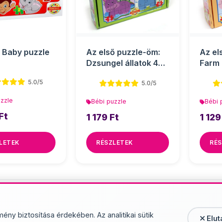
s Baby puzzle
Az első puzzle-öm:
Az el
Dzsungel állatok 4
Farm 
az 1-ben baby
ben b
5.0/5
5.0/5
puzzl...
uzzle
Bébi puzzle
Bébi 
Ft
1 179 Ft
1 129
LETEK
RÉSZLETEK
RÉS
További termékek - Bébi
mény biztosítása érdekében. Az analitikai sütik
Elut