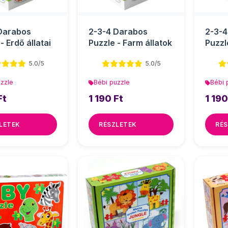
Darabos
2-3-4 Darabos
2-3-4
- Erdő állatai
Puzzle - Farm állatok
Puzzl
5.0/5
5.0/5
uzzle
Bébi puzzle
Bébi 
Ft
1 190 Ft
1 190
LETEK
RÉSZLETEK
RÉS