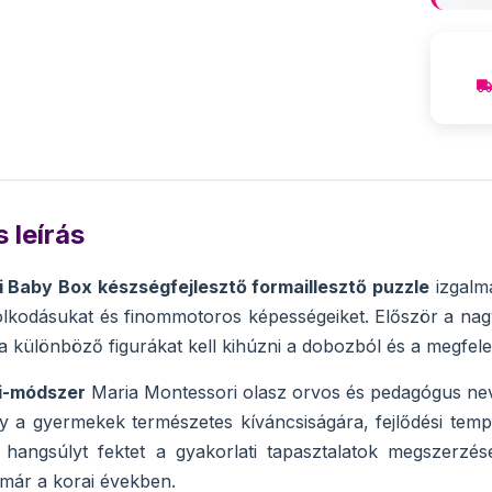
 leírás
 Baby Box készségfejlesztő formaillesztő puzzle
izgalm
dolkodásukat és finommotoros képességeiket. Először a nag
 különböző figurákat kell kihúzni a dobozból és a megfelelő
i-módszer
Maria Montessori olasz orvos és pedagógus nevéh
 a gyermekek természetes kíváncsiságára, fejlődési tempó
 hangsúlyt fektet a gyakorlati tapasztalatok megszerzésér
már a korai években.