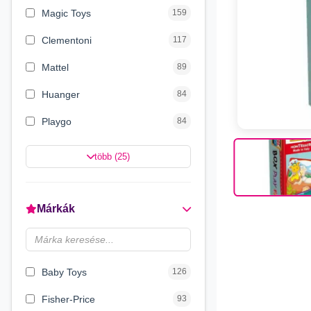
Magic Toys
159
Clementoni
117
Mattel
89
Huanger
84
Playgo
84
Magyar Gyártó
76
több (25)
Simba Toys
59
Craze
43
Márkák
Luna
33
Quercetti
27
Baby Toys
126
Fisher-Price
93