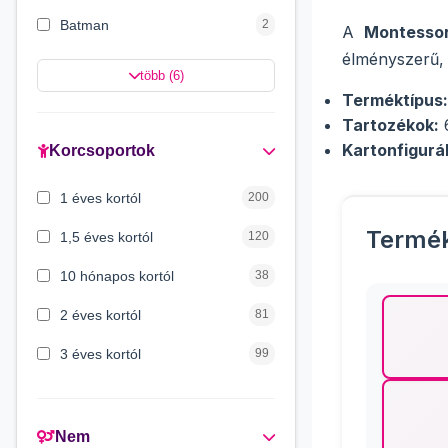
Batman
2
A
Montessor
élményszerű, 
Hello Kitty
2
több (6)
Terméktípus:
Minnie egér
2
Tartozékok:
6
Spongya Bob
2
Kartonfigurá
Korcsoportok
Mancs őrjárat
2
1 éves kortól
200
Disney hercegnők
1
Termé
1,5 éves kortól
120
10 hónapos kortól
38
2 éves kortól
81
3 éves kortól
99
3 hónapos kortól
72
4 éves kortól
6
Nem