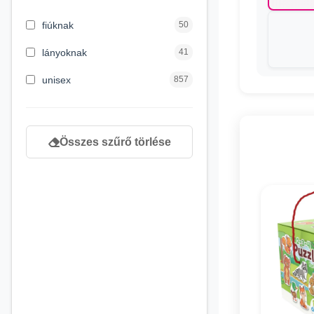
5 évess kortól
1
fiúknak
50
6 éves kortól
5
lányoknak
41
6 hónapos kortól
137
unisex
857
newborn
189
Összes szűrő törlése