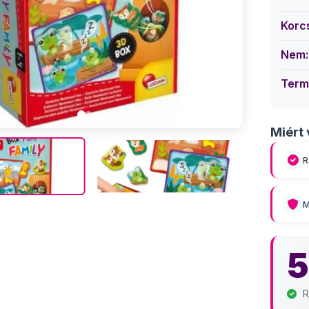
Korc
Nem:
Term
Miért 
R
M
5
R