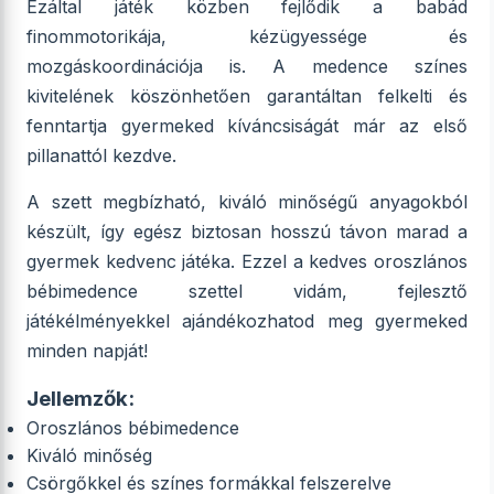
Ezáltal játék közben fejlődik a babád
finommotorikája, kézügyessége és
mozgáskoordinációja is. A medence színes
kivitelének köszönhetően garantáltan felkelti és
fenntartja gyermeked kíváncsiságát már az első
pillanattól kezdve.
A szett megbízható, kiváló minőségű anyagokból
készült, így egész biztosan hosszú távon marad a
gyermek kedvenc játéka. Ezzel a kedves oroszlános
bébimedence szettel vidám, fejlesztő
játékélményekkel ajándékozhatod meg gyermeked
minden napját!
Jellemzők:
Oroszlános bébimedence
Kiváló minőség
Csörgőkkel és színes formákkal felszerelve