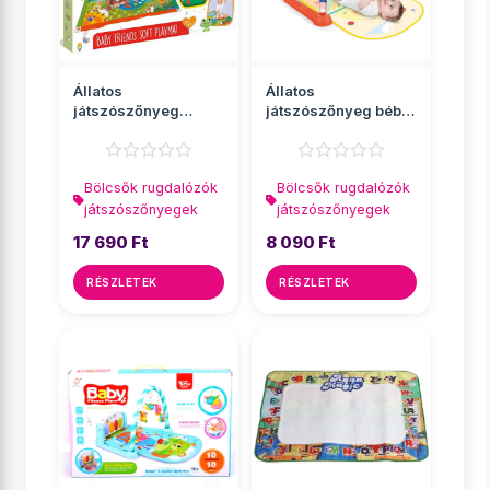
Állatos
Állatos
játszószőnyeg
játszószőnyeg bébi
135x90cm -
zongorával
Clementoni baby
40x75x58cm
Bölcsők rugdalózók
Bölcsők rugdalózók
játszószőnyegek
játszószőnyegek
17 690 Ft
8 090 Ft
RÉSZLETEK
RÉSZLETEK