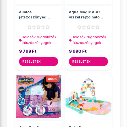
Állatos
Aqua Magic ABC
játszószőnyeg
vízzel rajzolható
beépített zongorával
játszószőnyeg
Bölcsők rugdalózók
Bölcsők rugdalózók
játszószőnyegek
játszószőnyegek
9 799 Ft
9 990 Ft
RÉSZLETEK
RÉSZLETEK