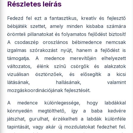
Részletes leírás
Fedezd fel ezt a fantasztikus, kreatív és fejlesztő
bébijáték szettet, amely minden kisbaba számára
örömteli pillanatokat és folyamatos fejlődést biztosít!
A csodaszép oroszlános bébimedence nemcsak
izgalmas szórakozást nyújt, hanem a fejlődést is
támogatja. A medence merevítőjén elhelyezett
változatos, élénk színű csörgők és alakzatok
vizuálisan ösztönzőek, és elősegítik a kicsi
látásának, hallásának, valamint
mozgáskoordinációjának fejlesztését.
A medence különlegessége, hogy labdákkal
könnyedén megtölthető, így a baba kedvére
játszhat, gurulhat, érzékelheti a labdák különféle
tapintását, vagy akár új mozdulatokat fedezhet fel.