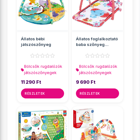
Állatos bébi
Állatos foglalkoztató
játszószőnyeg
baba szőnyeg
hanggal
Bölcsők rugdalózók
Bölcsők rugdalózók
játszószőnyegek
játszószőnyegek
11 290 Ft
9 690 Ft
RÉSZLETEK
RÉSZLETEK