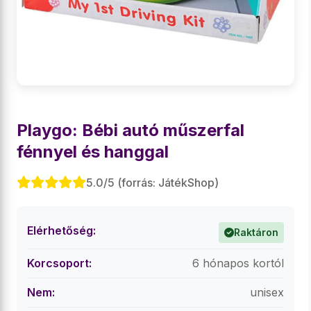
Playgo: Bébi autó műszerfal
fénnyel és hanggal
5.0/5 (forrás: JátékShop)
Elérhetőség:
Raktáron
Korcsoport:
6 hónapos kortól
Nem:
unisex