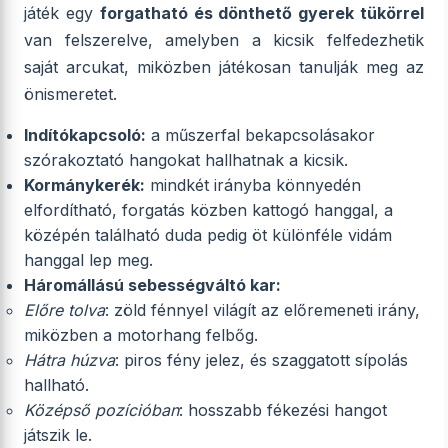
játék egy
forgatható és dönthető gyerek tükörrel
van felszerelve, amelyben a kicsik felfedezhetik
saját arcukat, miközben játékosan tanulják meg az
önismeretet.
Indítókapcsoló:
a műszerfal bekapcsolásakor
szórakoztató hangokat hallhatnak a kicsik.
Kormánykerék:
mindkét irányba könnyedén
elfordítható, forgatás közben kattogó hanggal, a
középén található duda pedig öt különféle vidám
hanggal lep meg.
Háromállású sebességváltó kar:
Előre tolva
: zöld fénnyel világít az előremeneti irány,
miközben a motorhang felbőg.
Hátra húzva
: piros fény jelez, és szaggatott sípolás
hallható.
Középső pozícióban
: hosszabb fékezési hangot
játszik le.