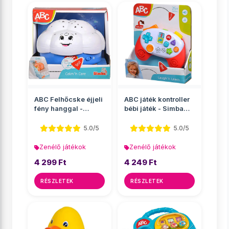
ABC Felhőcske éjjeli
ABC játék kontroller
fény hanggal -
bébi játék - Simba
Simba Toys
Toys
5.0/5
5.0/5
Zenélő játékok
Zenélő játékok
4 299 Ft
4 249 Ft
RÉSZLETEK
RÉSZLETEK