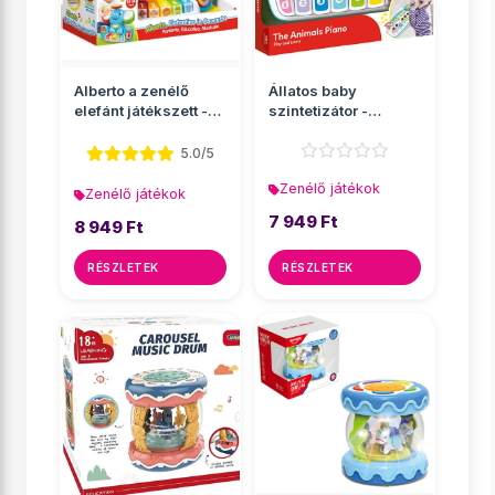
Alberto a zenélő
Állatos baby
elefánt játékszett -
szintetizátor -
Clementoni
Clementoni
5.0/5
Zenélő játékok
Zenélő játékok
7 949 Ft
8 949 Ft
RÉSZLETEK
RÉSZLETEK