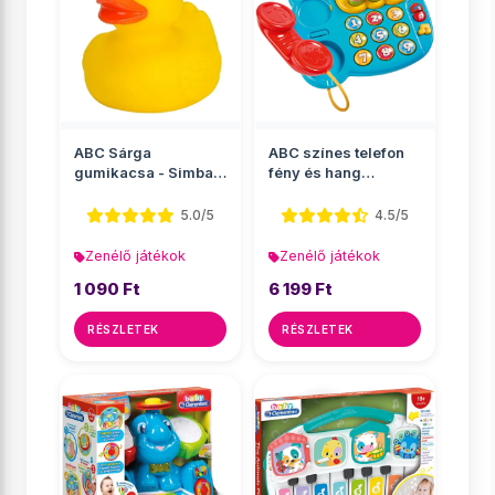
ABC Sárga
ABC színes telefon
gumikacsa - Simba
fény és hang
Toys
effektekkel - Simba
Toys
5.0/5
4.5/5
Zenélő játékok
Zenélő játékok
1 090 Ft
6 199 Ft
RÉSZLETEK
RÉSZLETEK