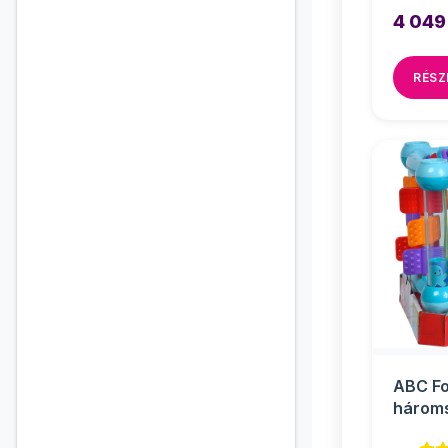
4 049
RÉSZ
ABC Fo
három
20x17x