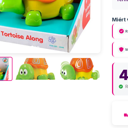
Miért 
R
M
4
R