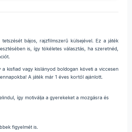
etszését bájos, rajzfilmszerű külsejével. Ez a játék
ztésében is, így tökéletes választás, ha szeretnéd,
ciót.
a kisfiad vagy kislányod boldogan követi a viccesen
ennapokba! A játék már 1 éves kortól ajánlott.
lindul, így motiválja a gyerekeket a mozgásra és
bek figyelmét is.