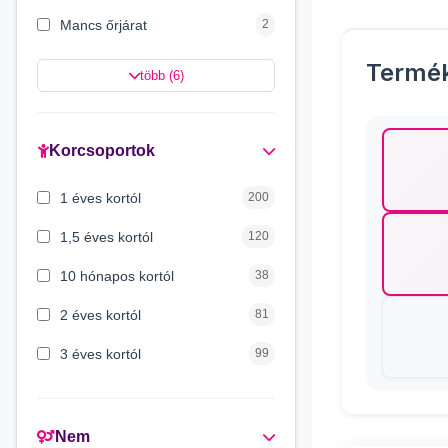
Mancs őrjárat
2
Batman
2
Termé
több (6)
Hello Kitty
2
Minnie egér
2
Korcsoportok
Spongya Bob
2
1 éves kortól
200
Disney hercegnők
1
1,5 éves kortól
120
10 hónapos kortól
38
2 éves kortól
81
3 éves kortól
99
3 hónapos kortól
72
4 éves kortól
6
Nem