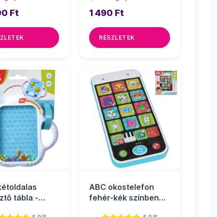
90 Ft
1 490 Ft
ZLETEK
RÉSZLETEK
étoldalas
ABC okostelefon
ztő tábla -
fehér-kék színben
 Toys
fénnyel és hanggal