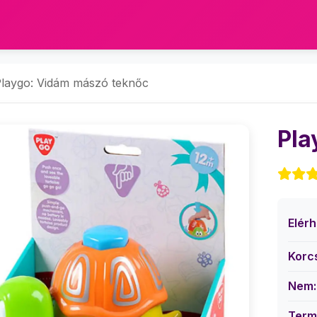
laygo: Vidám mászó teknőc
Pla
Elér
Korc
Nem:
Term