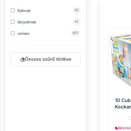
5 évess kortól
1
fiúknak
50
6 éves kortól
5
lányoknak
41
6 hónapos kortól
137
unisex
857
newborn
189
Összes szűrő törlése
10 Cub
Kocka
játék -
Készsé