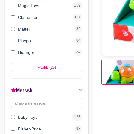
Magic Toys
159
Clementoni
117
Mattel
89
Playgo
84
Huanger
84
Magyar Gyártó
76
több (25)
Simba Toys
59
Craze
43
Márkák
Luna
33
Quercetti
27
Baby Toys
126
Fisher-Price
93