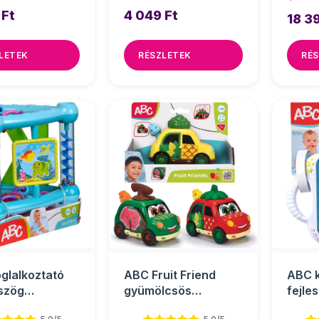
 Ft
4 049 Ft
18 3
LETEK
RÉSZLETEK
RÉS
glalkoztató
ABC Fruit Friend
ABC k
szög
gyümölcsös
fejles
18cm - Simba
lendkerekes autók
Simba