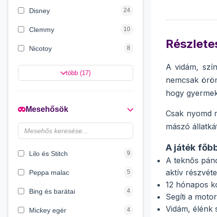
Disney
24
Clemmy
10
Részletes
Nicotoy
8
A vidám, szín
Carotina
8
több (17)
nemcsak öröme
Eichhorn
8
hogy gyermeke
Plush Toys
4
Mesehősök
Csak nyomd me
Smoby
4
mászó állatká
Dino World
4
A játék főbb
Lilo és Stitch
9
A teknős pánc
aktív részvéte
Peppa malac
5
12 hónapos ko
Bing és barátai
4
Segíti a moto
Vidám, élénk 
Mickey egér
4