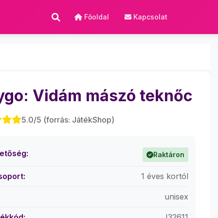
Főoldal
Kapcsolat
ygo: Vidám mászó teknőc
5.0/5 (forrás: JátékShop)
hetőség:
Raktáron
soport:
1 éves kortól
unisex
ékkód:
J32611