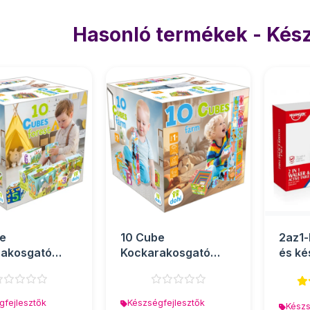
Hasonló termékek - Kész
e
10 Cube
2az1-
rakosgató
Kockarakosgató
és ké
 Erdő
játék - Farm
aszta
gfejlesztők
Készségfejlesztők
Készs