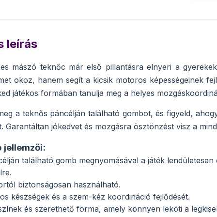
 leírás
es mászó teknőc már első pillantásra elnyeri a gyerekek t
t okoz, hanem segít a kicsik motoros képességeinek fejles
d játékos formában tanulja meg a helyes mozgáskoordiná
g a teknős páncélján található gombot, és figyeld, ahogy 
t. Garantáltan jókedvet és mozgásra ösztönzést visz a mind
 jellemzői:
élján található gomb megnyomásával a játék lendületesen e
lre.
rtól biztonságosan használható.
ros készségek és a szem-kéz koordináció fejlődését.
színek és szerethető forma, amely könnyen leköti a legkiseb