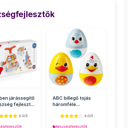
ségfejlesztők
ben járássegítő
ABC billegő tojás
szség fejlesztő
háromféle
l
változatban - Simba
5.0/5
4.0/5
Toys
égfejlesztők
Készségfejlesztők