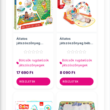
Állatos
Állatos
játszószőnyeg
játszószőnyeg bébi
135x90cm -
zongorával
Clementoni baby
40x75x58cm
Bölcsők rugdalózók
Bölcsők rugdalózók
játszószőnyegek
játszószőnyegek
17 690 Ft
8 090 Ft
RÉSZLETEK
RÉSZLETEK