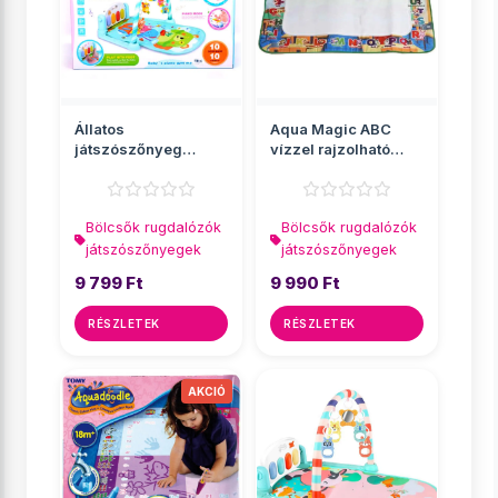
Állatos
Aqua Magic ABC
játszószőnyeg
vízzel rajzolható
beépített zongorával
játszószőnyeg
Bölcsők rugdalózók
Bölcsők rugdalózók
játszószőnyegek
játszószőnyegek
9 799 Ft
9 990 Ft
RÉSZLETEK
RÉSZLETEK