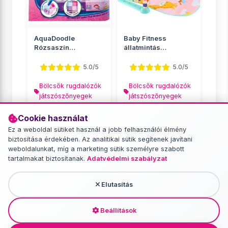
AquaDoodle
Baby Fitness
Rózsaszín
állatmintás
festőszőnyeg -
játszószőnyeg
Tomy
rugdosható zong...
5.0/5
5.0/5
Bölcsők rugdalózók
Bölcsők rugdalózók
játszószőnyegek
játszószőnyegek
16 890 Ft
9 790 Ft
Cookie használat
10 999 Ft
Ez a weboldal sütiket használ a jobb felhasználói élmény
biztosítása érdekében. Az analitikai sütik segítenek javítani
RÉSZLETEK
RÉSZLETEK
weboldalunkat, míg a marketing sütik személyre szabott
tartalmakat biztosítanak.
Adatvédelmi szabályzat
Elutasítás
További termékek - Bölcsők
rugdalózók játszószőnyegek
Beállítások