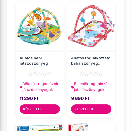
Állatos bébi
Állatos foglalkoztató
játszószőnyeg
baba szőnyeg
hanggal
Bölcsők rugdalózók
Bölcsők rugdalózók
játszószőnyegek
játszószőnyegek
11 290 Ft
9 690 Ft
RÉSZLETEK
RÉSZLETEK