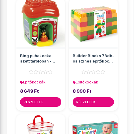
Bing puhakocka
Builder Blocks 78db-
szett tárolóban -
os színes építőkocka
Clementoni
szett - Wader
Építőkockák
Építőkockák
8 649 Ft
8 990 Ft
RÉSZLETEK
RÉSZLETEK