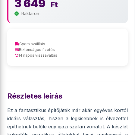
3 649
Ft
Raktáron
Gyors szállítás
Biztonságos fizetés
14 napos visszaváltás
Részletes leírás
Ez a fantasztikus építőjáték már akár egyéves kortól
ideális választás, hiszen a legkisebbek is élvezettel
építhetnek belőle egy igazi szafari vonatot. A készlet
különféle egzotikus állatokkal teszi izgalmassá a