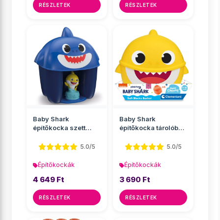
RÉSZLETEK
RÉSZLETEK
Baby Shark
Baby Shark
építőkocka szett
építőkocka tárolóban
figurával többféle
- Clementoni
változ...
5.0/5
5.0/5
Építőkockák
Építőkockák
4 649 Ft
3 690 Ft
RÉSZLETEK
RÉSZLETEK