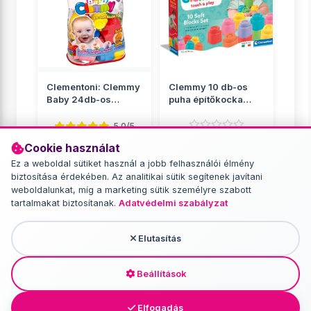
Clementoni: Clemmy
Clemmy 10 db-os
Baby 24db-os
puha építőkocka
építőkocka szett
szett - Clementoni
5.0/5
Cookie használat
Építőkockák
Építőkockák
Ez a weboldal sütiket használ a jobb felhasználói élmény
3 549 Ft
5 849 Ft
biztosítása érdekében. Az analitikai sütik segítenek javítani
weboldalunkat, míg a marketing sütik személyre szabott
RÉSZLETEK
RÉSZLETEK
tartalmakat biztosítanak.
Adatvédelmi szabályzat
Elutasítás
További termékek - Építőkockák
Beállítások
Elfogadás