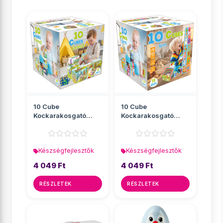
10 Cube
10 Cube
Kockarakosgató
Kockarakosgató
játék - Erdő
játék - Farm
Készségfejlesztők
Készségfejlesztők
4 049 Ft
4 049 Ft
RÉSZLETEK
RÉSZLETEK