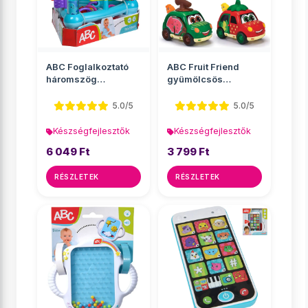
ABC Foglalkoztató
ABC Fruit Friend
háromszög
gyümölcsös
20x17x18cm - Simba
lendkerekes autók
Toys
hanggal t�...
5.0/5
5.0/5
Készségfejlesztők
Készségfejlesztők
6 049 Ft
3 799 Ft
RÉSZLETEK
RÉSZLETEK