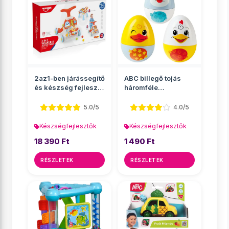
2az1-ben járássegítő
ABC billegő tojás
és készség fejlesztő
háromféle
asztal
változatban - Simba
Toys
5.0/5
4.0/5
Készségfejlesztők
Készségfejlesztők
18 390 Ft
1 490 Ft
RÉSZLETEK
RÉSZLETEK